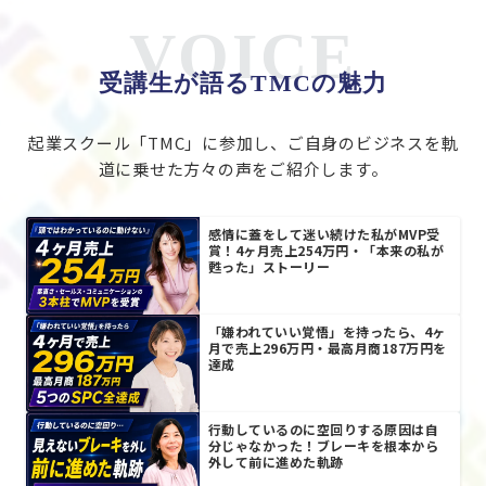
VOICE
受講生が語るTMCの魅力
起業スクール「TMC」に参加し、ご自身のビジネスを軌
道に乗せた方々の声をご紹介します。
感情に蓋をして迷い続けた私がMVP受
賞！4ヶ月売上254万円・「本来の私が
甦った」ストーリー
「嫌われていい覚悟」を持ったら、4ヶ
月で売上296万円・最高月商187万円を
達成
行動しているのに空回りする原因は自
分じゃなかった！ブレーキを根本から
外して前に進めた軌跡