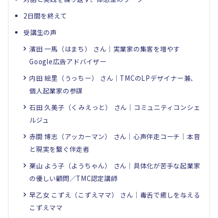
2日間を終えて
受講生の声
濱田 一馬（はまち） さん｜実業家の集客を増やす
Google広告アドバイザー
内田 絵里（うっちー） さん｜TMCのLPデザイナー兼、
個人起業家の参謀
石田 久美子（くみえっと） さん｜コミュニティコンシェ
ルジュ
赤間 博志（アッカーマン） さん｜心声伴走コーチ｜本音
と現実を繋ぐ伴走者
栗山 よう子（ようちゃん） さん｜具体化が苦手な起業家
の優しい顧問／TMC認定講師
早乙女 こずえ（こずえママ） さん｜毒舌で癒しを与える
こずえママ